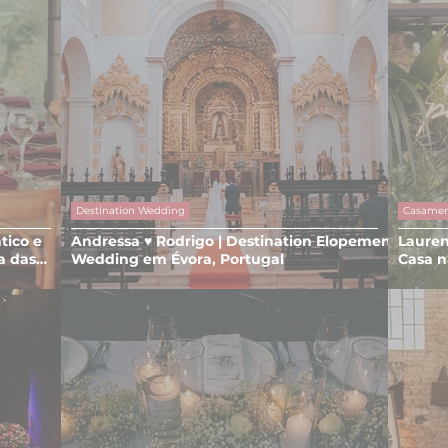
Destination Wedding
Casame
tico e
Andressa ♥ Rodrigo | Destination Elopement
Lauren
a das
Wedding em Évora, Portugal
Casa n