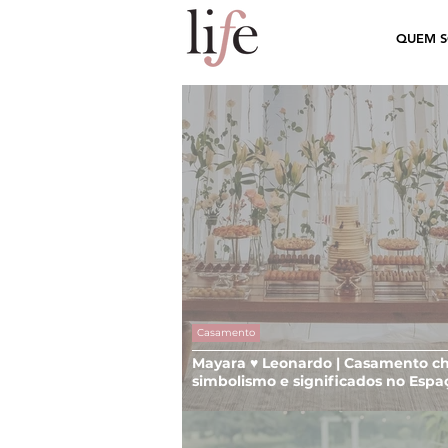
QUEM 
Casamento
Mayara ♥ Leonardo | Casamento ch
simbolismo e significados no Espa
Paraíso, em Porto Alegre