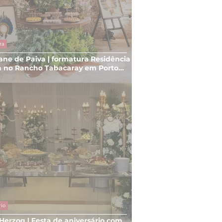
ra
ane de Paiva | formatura Residência
 no Rancho Tabacaray em Porto
rio
 Herzog | Festa de aniversário com