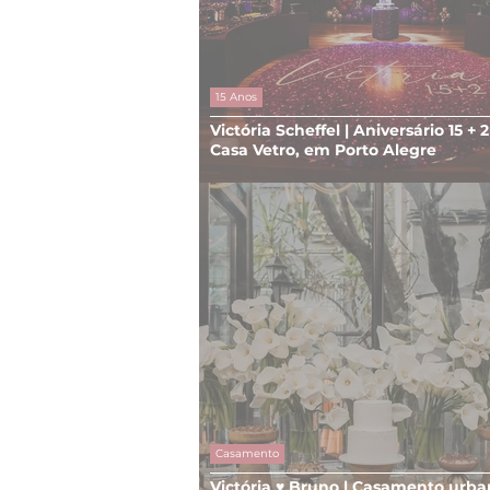
15 Anos
Victória Scheffel | Aniversário 15 + 
Casa Vetro, em Porto Alegre
Casamento
Victória ♥ Bruno | Casamento urba