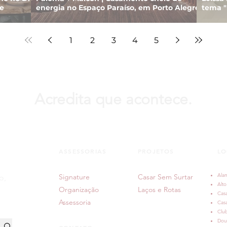
e
energia no Espaço Paraíso, em Porto Alegre
tema "
em Por
1
2
3
4
5
Acredita que acontece.
ASSESSORIAS
PROJETOS
LO
Ala
Signature
Casar Sem Surtar
o,
Alto
Organização
Laços e Rotas
Casa
Assessoria
Cas
Clu
Dou