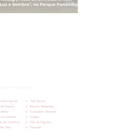
Luz e Sombra", no Parque Panamby,
to Alegre
CAIS PRINCIPAIS
meda Figueira
Party Room
 da Capela
Rancho Tabacaray
 Vetro
Sociedade Libanesa
a na Chácara
Sogipa
be do Comércio
Sítio da Figueira
ble Tree
Terraville