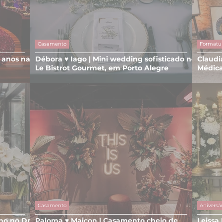
Casamento
Formatu
2 anos na
Débora ♥ Iago | Mini wedding sofisticado no
Claudi
Le Bistrot Gourmet, em Porto Alegre
Médica
Alegre
Casamento
Aniversá
no no Dry
Paloma ♥ Maicon | Casamento cheio de
Leissa