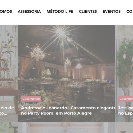
SOMOS
ASSESSORIA
MÉTODO LIFE
CLIENTES
EVENTOS
CO
Casamento
Casame
eio de
Andressa ♥ Leonardo | Casamento elegante
Jéssic
ço
no Party Room, em Porto Alegre
no Esp