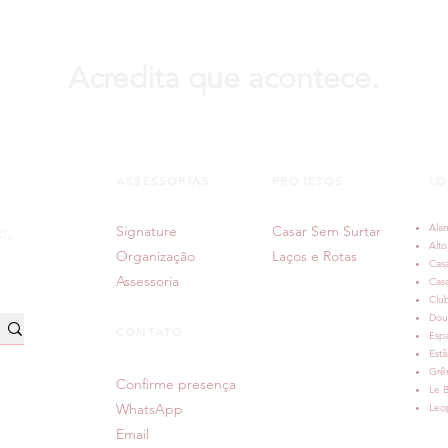
Acredita que acontece.
ASSESSORIAS
PROJETOS
LO
Ala
Signature
Casar Sem Surtar
o,
Alto
Organização
Laços e Rotas
Casa
Assessoria
Cas
Clu
Dou
CONTATO
Espa
Estâ
Grê
Confirme presença
Le B
WhatsApp
Leop
Email