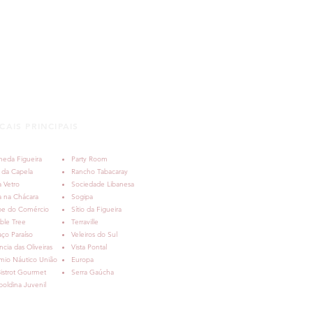
CAIS PRINCIPAIS
meda Figueira
Party Room
 da Capela
Rancho Tabacaray
 Vetro
Sociedade Libanesa
a na Chácara
Sogipa
be do Comércio
Sítio da Figueira
ble Tree
Terraville
ço Paraíso
Veleiros do Sul
ncia das Oliveiras
Vista Pontal
mio Náutico União
Europa
istrot Gourmet
Serra Gaúcha
oldina Juvenil