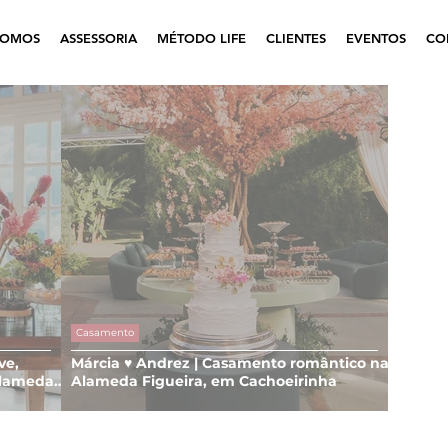
SOMOS
ASSESSORIA
MÉTODO LIFE
CLIENTES
EVENTOS
CO
Casamento
ve,
Márcia ♥ Andrez | Casamento romântico na
Alameda
Alameda Figueira, em Cachoeirinha