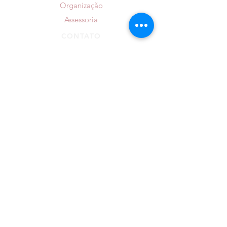
Organização
Assessoria
CONTATO
Confirme presença
WhatsApp
Email
Agende uma reunião
PROJETOS
Casar Sem Surtar
Laços e Rotas
LOCAIS PRINCIPAIS
Alameda Figueira
Party Room
Alto da Capela
Rancho Tabacaray
Casa Vetro
Sociedade Libanesa
Casa na Chácara
Sogipa
Clube do Comércio
Sítio da Figueira