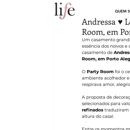
QUEM 
Andressa ♥ L
Room, em Por
Um casamento grandios
essência dos noivos e
casamento de 
Andres
Room, em Porto Aleg
O 
Party Room
 foi o 
ambiente acolhedor e
respirava amor, alegri
A proposta de decoraç
selecionados para valo
refinados
 traduziram
altura do casal.
Entre os momentos mar