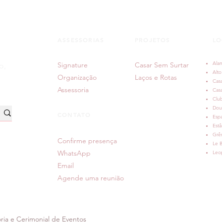
ASSESSORIAS
PROJETOS
LO
Danielle ♥ Renan | Casamento
Regi
| Party Room | Porto Alegre
Casa
Ala
Signature
Casar Sem Surtar
Port
o,
Alto
Organização
Laços e Rotas
Casa
Assessoria
Cas
Clu
Dou
CONTATO
Espa
Estâ
Grê
Confirme presença
Le B
WhatsApp
Leop
Email
Agende uma reunião
oria e Cerimonial de Eventos