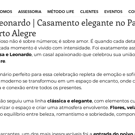
SOMOS
ASSESSORIA
MÉTODO LIFE
CLIENTES
EVENTOS
CO
eonardo | Casamento elegante no P
to Alegre
o não é sobre números; é sobre amor. É quando cada detalh
 cada momento é vivido com intensidade. Foi exatamente as
sa e Leonardo
, um casal apaixonado que celebrou sua união
re
.
cenário perfeito para essa celebração repleta de emoção e sofi
 moderno se transformou em um espaço de encanto, onde c
a e conexão entre todos os presentes.
ão seguiu uma linha 
clássica e elegante
, com elementos c
rizar o espaço e criar uma atmosfera envolvente. 
Flores, vel
 o equilíbrio entre beleza, romantismo e sobriedade, compo
cantes, um dos mais inesquecíveis foi a 
entrada do noivo