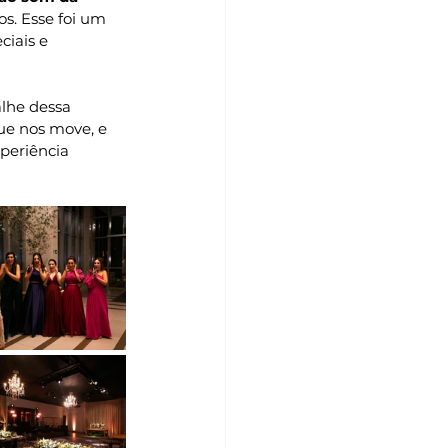
s. Esse foi um 
iais e 
alhe dessa 
ue nos move, e 
periência 