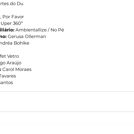
Artes do Du
, Por Favor
 Uper 360º
liário:
 Ambientallize / No Pé
mo:
 Gerusa Ollerman
ndréa Bohlke
fet Vetro
go Araújo
:
 Carol Moraes
Tavares
Santos