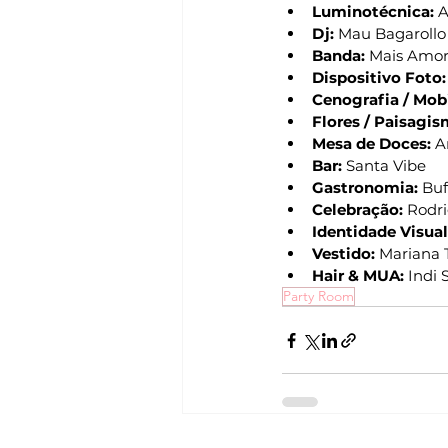
Luminotécnica:
 
Dj:
 Mau Bagarollo
Banda:
 Mais Amor
Dispositivo Foto:
Cenografia / Mobi
Flores / Paisagis
Mesa de Doces:
 A
Bar:
 Santa Vibe
Gastronomia:
 Buf
Celebração: 
Rodri
Identidade Visual
Vestido:
 Mariana 
Hair & MUA:
 Indi 
Party Room