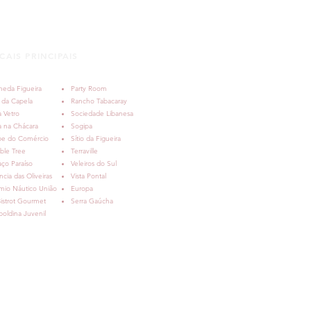
CAIS PRINCIPAIS
ane ♥ Guilherme |
mento | Party Room |
meda Figueira
Party Room
o Alegre
 da Capela
Rancho Tabacaray
 Vetro
Sociedade Libanesa
a na Chácara
Sogipa
be do Comércio
Sítio da Figueira
ble Tree
Terraville
ço Paraíso
Veleiros do Sul
ncia das Oliveiras
Vista Pontal
mio Náutico União
Europa
istrot Gourmet
Serra Gaúcha
oldina Juvenil