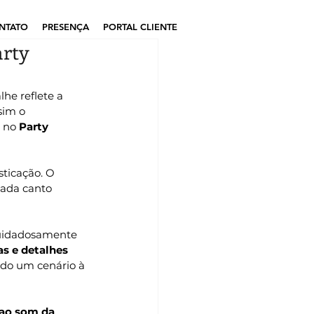
NTATO
PRESENÇA
PORTAL CLIENTE
arty
e reflete a 
sim o 
 no 
Party 
sticação. O 
ada canto 
uidadosamente 
as e detalhes 
ndo um cenário à 
 ao som da 