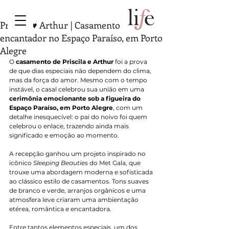
Priscila ♥ Arthur | Casamento
encantador no Espaço Paraíso, em Porto
Alegre
O 
casamento de Priscila e Arthur
 foi a prova 
de que dias especiais não dependem do clima, 
mas da força do amor. Mesmo com o tempo 
instável, o casal celebrou sua união em uma 
cerimônia emocionante sob a figueira do 
Espaço Paraíso, em Porto Alegre
, com um 
detalhe inesquecível: o pai do noivo foi quem 
celebrou o enlace, trazendo ainda mais 
significado e emoção ao momento.
A recepção ganhou um projeto inspirado no 
icônico 
Sleeping Beauties
 do Met Gala, que 
trouxe uma abordagem moderna e sofisticada 
ao clássico estilo de casamentos. Tons suaves 
de branco e verde, arranjos orgânicos e uma 
atmosfera leve criaram uma ambientação 
etérea, romântica e encantadora.
Entre tantos elementos especiais, um dos 