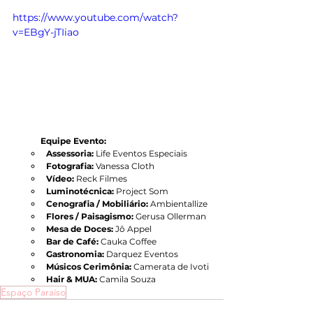
https://www.youtube.com/watch?
v=EBgY-jTIiao
Equipe Evento:
Assessoria:
 Life Eventos Especiais
Fotografia:
 Vanessa Cloth
Vídeo:
 Reck Filmes
Luminotécnica:
 Project Som
Cenografia / Mobiliário:
 Ambientallize
Flores / Paisagismo:
 Gerusa Ollerman
Mesa de Doces:
 Jô Appel
Bar de Café: 
Cauka Coffee
Gastronomia:
 Darquez Eventos
Músicos Cerimônia: 
Camerata de Ivoti
Hair & MUA:
 Camila Souza
Espaço Paraíso