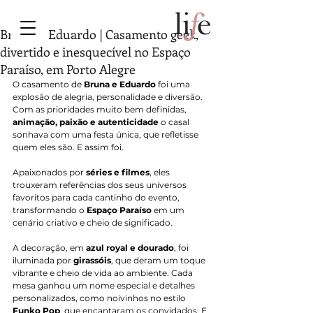
Bruna ♥ Eduardo | Casamento geek,
divertido e inesquecível no Espaço
Paraíso, em Porto Alegre
O casamento de 
Bruna e Eduardo
 foi uma 
explosão de alegria, personalidade e diversão. 
Com as prioridades muito bem definidas, 
animação, paixão e autenticidade
 o casal 
sonhava com uma festa única, que refletisse 
quem eles são. E assim foi.
Apaixonados por 
séries e filmes
, eles 
trouxeram referências dos seus universos 
favoritos para cada cantinho do evento, 
transformando o 
Espaço Paraíso
 em um 
cenário criativo e cheio de significado.
A decoração, em 
azul royal e dourado
, foi 
iluminada por 
girassóis
, que deram um toque 
vibrante e cheio de vida ao ambiente. Cada 
mesa ganhou um nome especial e detalhes 
personalizados, como noivinhos no estilo 
Funko Pop
, que encantaram os convidados. E 