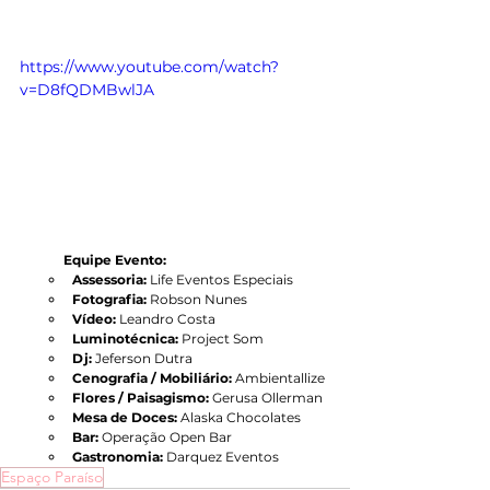
https://www.youtube.com/watch?
v=D8fQDMBwlJA
Equipe Evento:
Assessoria: 
Life Eventos Especiais
Fotografia:
 Robson Nunes
Vídeo:
 Leandro Costa
Luminotécnica: 
Project Som
Dj:
 Jeferson Dutra
Cenografia / Mobiliário:
 Ambientallize
Flores / Paisagismo: 
Gerusa Ollerman
Mesa de Doces:
 Alaska Chocolates
Bar:
 Operação Open Bar
Gastronomia:
 Darquez Eventos
Espaço Paraíso