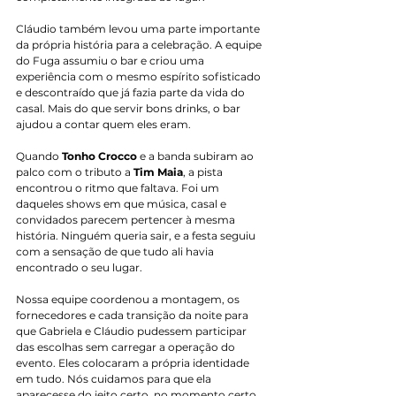
Cláudio também levou uma parte importante 
da própria história para a celebração. A equipe 
do Fuga assumiu o bar e criou uma 
experiência com o mesmo espírito sofisticado 
e descontraído que já fazia parte da vida do 
casal. Mais do que servir bons drinks, o bar 
ajudou a contar quem eles eram.
Quando
 Tonho Crocco
 e a banda subiram ao 
palco com o tributo a 
Tim Maia
, a pista 
encontrou o ritmo que faltava. Foi um 
daqueles shows em que música, casal e 
convidados parecem pertencer à mesma 
história. Ninguém queria sair, e a festa seguiu 
com a sensação de que tudo ali havia 
encontrado o seu lugar.
Nossa equipe coordenou a montagem, os 
fornecedores e cada transição da noite para 
que Gabriela e Cláudio pudessem participar 
das escolhas sem carregar a operação do 
evento. Eles colocaram a própria identidade 
em tudo. Nós cuidamos para que ela 
aparecesse do jeito certo, no momento certo.