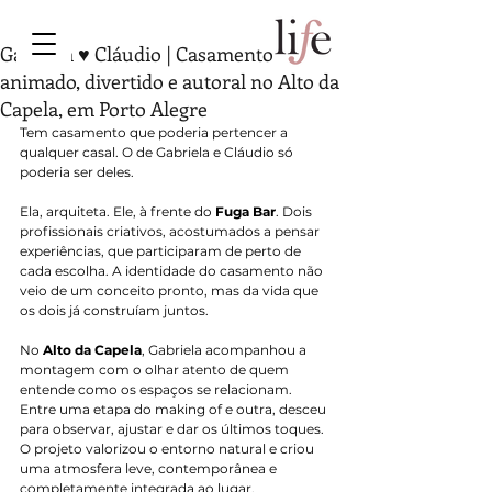
Gabriela ♥ Cláudio | Casamento
animado, divertido e autoral no Alto da
Capela, em Porto Alegre
Tem casamento que poderia pertencer a 
qualquer casal. O de Gabriela e Cláudio só 
poderia ser deles.
Ela, arquiteta. Ele, à frente do 
Fuga Bar
. Dois 
profissionais criativos, acostumados a pensar 
experiências, que participaram de perto de 
cada escolha. A identidade do casamento não 
veio de um conceito pronto, mas da vida que 
os dois já construíam juntos.
No
 Alto da Capela
, Gabriela acompanhou a 
montagem com o olhar atento de quem 
entende como os espaços se relacionam. 
Entre uma etapa do making of e outra, desceu 
para observar, ajustar e dar os últimos toques. 
O projeto valorizou o entorno natural e criou 
uma atmosfera leve, contemporânea e 
completamente integrada ao lugar.