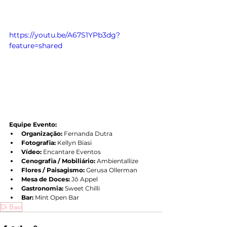
https://youtu.be/A67S1YPb3dg?
feature=shared
Equipe Evento:
Organização:
 Fernanda Dutra
Fotografia:
 Kellyn Biasi
Vídeo:
 Encantare Eventos
Cenografia / Mobiliário:
 Ambientallize
Flores / Paisagismo:
 Gerusa Ollerman
Mesa de Doces:
 Jô Appel
Gastronomia:
 Sweet Chilli
Bar:
 Mint Open Bar
Di Basi