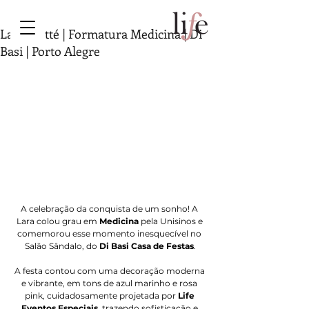
Lara Matté | Formatura Medicina | Di
Basi | Porto Alegre
A celebração da conquista de um sonho! A 
Lara colou grau em 
Medicina
 pela Unisinos e 
comemorou esse momento inesquecível no 
Salão Sândalo, do 
Di Basi Casa de Festas
.
A festa contou com uma decoração moderna 
e vibrante, em tons de azul marinho e rosa 
pink, cuidadosamente projetada por 
Life 
Eventos Especiais
, trazendo sofisticação e 