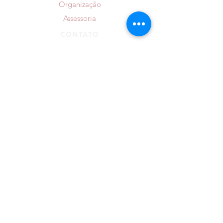
Organização
Assessoria
CONTATO
Confirme presença
WhatsApp
Email
Agende uma reunião
PROJETOS
Casar Sem Surtar
Laços e Rotas
LOCAIS PRINCIPAIS
Alameda Figueira
Party Room
Alto da Capela
Rancho Tabacaray
Casa Vetro
Sociedade Libanesa
Casa na Chácara
Sogipa
Clube do Comércio
Sítio da Figueira