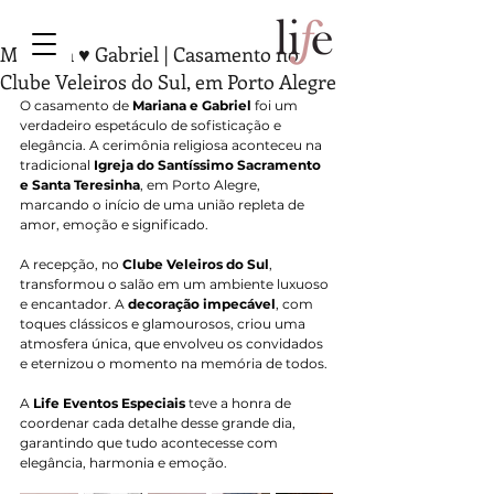
Mariana ♥ Gabriel | Casamento no
Clube Veleiros do Sul, em Porto Alegre
O casamento de 
Mariana e Gabriel
 foi um 
verdadeiro espetáculo de sofisticação e 
elegância. A cerimônia religiosa aconteceu na 
tradicional 
Igreja do Santíssimo Sacramento 
e Santa Teresinha
, em Porto Alegre, 
marcando o início de uma união repleta de 
amor, emoção e significado.
A recepção, no 
Clube Veleiros do Sul
, 
transformou o salão em um ambiente luxuoso 
e encantador. A 
decoração impecável
, com 
toques clássicos e glamourosos, criou uma 
atmosfera única, que envolveu os convidados 
e eternizou o momento na memória de todos.
A 
Life Eventos Especiais
 teve a honra de 
coordenar cada detalhe desse grande dia, 
garantindo que tudo acontecesse com 
elegância, harmonia e emoção.