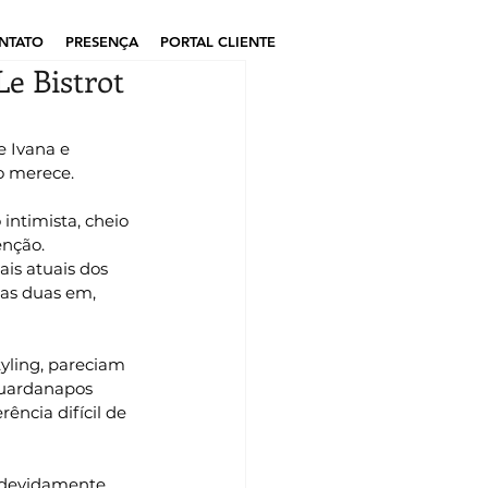
NTATO
PRESENÇA
PORTAL CLIENTE
Le Bistrot
e Ivana e 
o merece.
intimista, cheio 
enção.
ais atuais dos 
as duas em, 
yling, pareciam 
 guardanapos 
ncia difícil de 
 devidamente 