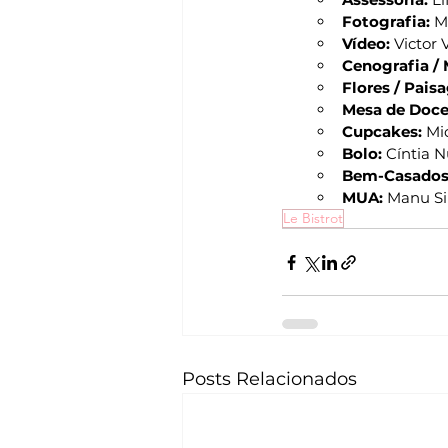
Fotografia:
 M
Vídeo:
 Victor 
Cenografia / 
Flores / Pais
Mesa de Doce
Cupcakes:
 Mi
Bolo:
 Cíntia 
Bem-Casados
MUA:
 Manu Si
Le Bistrot
Posts Relacionados