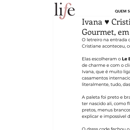
QUEM 
Ivana ♥ Crist
Gourmet, em 
O letreiro na entrada d
Cristiane aconteceu, 
Elas escolheram o
 Le
de charme e com o clim
Ivana, que é muito lig
casamentos internacio
literalmente, tudo, da
A paleta foi preto e b
ter nascido ali, como 
pretos, menus brancos
explicar e impossível d
O dress code fechou o