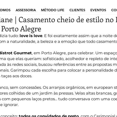
SOMOS
ASSESSORIA
MÉTODO LIFE
CLIENTES
EVENTOS
CO
iane | Casamento cheio de estilo no 
Porto Alegre
izia tudo: 
love is love
. E foi exatamente assim que a noite d
com a naturalidade, a beleza e a emoção que todo casament
 Bistrot Gourmet
, em Porto Alegre, para celebrar. Um espaço 
a que elas queriam: sofisticado, acolhedor e repleto de int
ada às redes sociais, buscou referências entre as propostas m
nais. Garimpou cada escolha para colocar a personalidade d
s taças aos doces.
ranco, sem concessões. Os arranjos orgânicos, em european st
flores colhidas de um jardim às pressas. Velas altas brancas,
 com pequenos laços pretos... tudo conversava com uma coerê
e ignorar.
 conceito:
 todos os convidados de preto
, com o Cerimonial