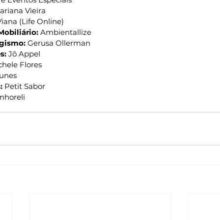
ariana Vieira
Viana (Life Online)
Mobiliário:
 Ambientallize
agismo:
 Gerusa Ollerman
s:
 Jô Appel
chele Flores
Nunes
:
 Petit Sabor
nhoreli