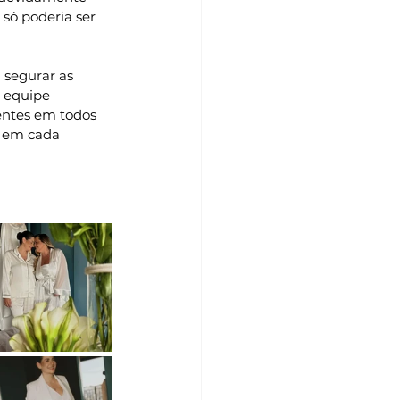
 só poderia ser 
 segurar as 
a equipe 
entes em todos 
s em cada 