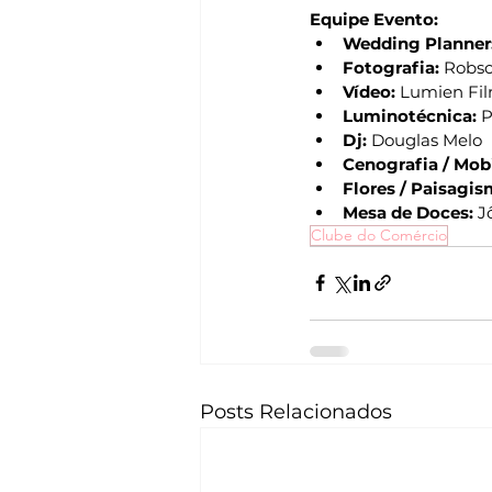
Equipe Evento:
Wedding Planner
Fotografia:
 Robs
Vídeo:
 Lumien Fi
Luminotécnica:
 
Dj:
 Douglas Melo
Cenografia / Mobi
Flores / Paisagis
Mesa de Doces:
 J
Clube do Comércio
Posts Relacionados