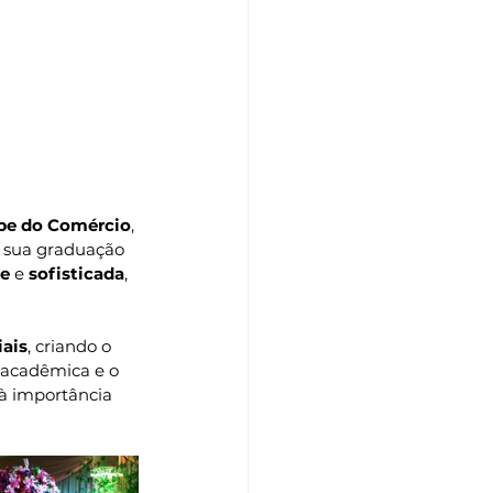
ube do Comércio
, 
 sua graduação 
te
 e 
sofisticada
, 
iais
, criando o 
 acadêmica e o 
 à importância 