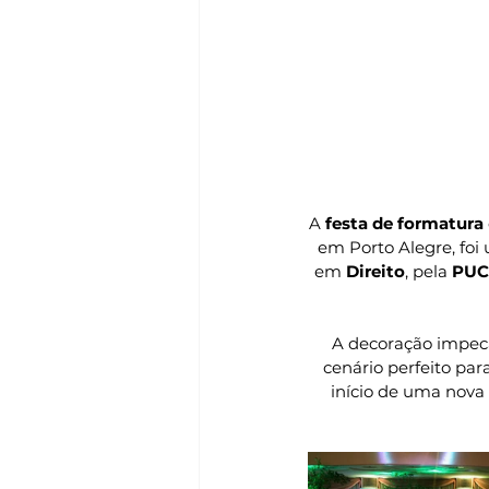
A 
festa de formatura
em Porto Alegre, fo
em 
Direito
, pela 
PUC
A decoração impecá
cenário perfeito pa
início de uma nova 