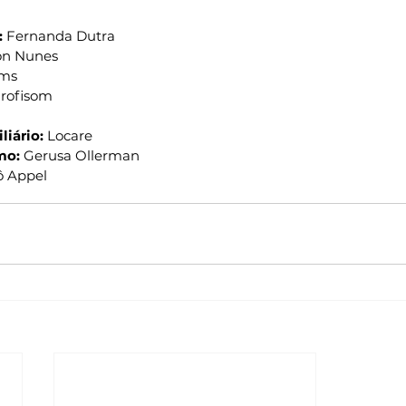
:
 Fernanda Dutra
on Nunes
lms
Profisom
liário:
 Locare
mo:
 Gerusa Ollerman
ô Appel