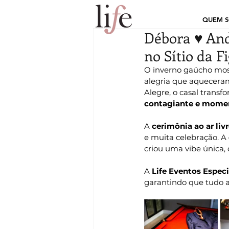
QUEM 
Débora ♥ And
no Sítio da F
O inverno gaúcho most
alegria que aquecera
Alegre, o casal trans
contagiante e momen
A 
cerimônia ao ar liv
e muita celebração. A 
criou uma vibe única,
A 
Life Eventos Especi
garantindo que tudo ac