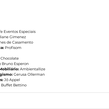
fe Eventos Especiais
iliane Gimenez
mes de Casamento
a: 
Profisom
 Chocolate
:
 Bruno Esperon
Mobiliário:
 Ambientallize
agismo: 
Gerusa Ollerman
s:
 Jô Appel
 Buffet Bettino