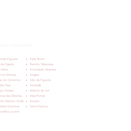
CAIS PRINCIPAIS
e ♥ Roberto | Casamento |
 da Figueira | Porto
meda Figueira
Party Room
re
 da Capela
Rancho Tabacaray
 Vetro
Sociedade Libanesa
a na Chácara
Sogipa
be do Comércio
Sítio da Figueira
ble Tree
Terraville
ço Paraíso
Veleiros do Sul
ncia das Oliveiras
Vista Pontal
mio Náutico União
Europa
istrot Gourmet
Serra Gaúcha
oldina Juvenil