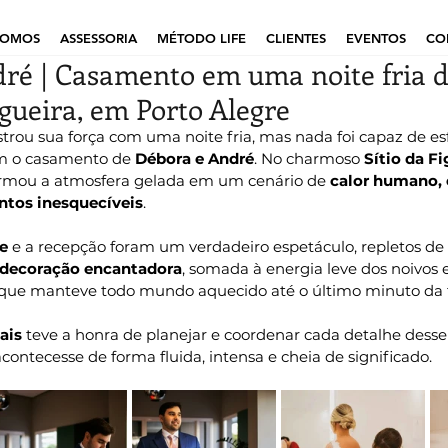
SOMOS
ASSESSORIA
MÉTODO LIFE
CLIENTES
EVENTOS
CO
ré | Casamento em uma noite fria d
igueira, em Porto Alegre
rou sua força com uma noite fria, mas nada foi capaz de esf
m o casamento de 
Débora e André
. No charmoso 
Sítio da Fi
formou a atmosfera gelada em um cenário de 
calor humano, 
tos inesquecíveis
.
re
 e a recepção foram um verdadeiro espetáculo, repletos de
decoração encantadora
, somada à energia leve dos noivos 
 que manteve todo mundo aquecido até o último minuto da f
ais
 teve a honra de planejar e coordenar cada detalhe desse
ontecesse de forma fluida, intensa e cheia de significado.