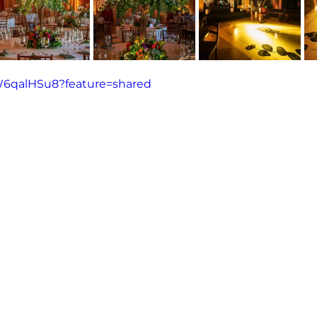
eW6qalHSu8?feature=shared