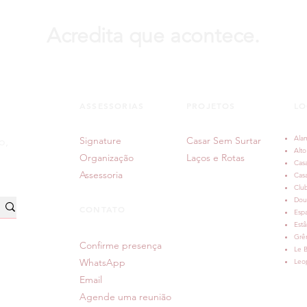
Acredita que acontece.
ASSESSORIAS
PROJETOS
LO
Luciana ♥ Guilherme |
Joic
Casamento judaico ao ar livre
Sítio
Ala
Signature
Casar Sem Surtar
no Sítio da Figueira, em Porto
Aleg
o,
Alto
Alegre
Organização
Laços e Rotas
Casa
Assessoria
Cas
Clu
Dou
CONTATO
Espa
Estâ
Grê
Confirme presença
Le B
WhatsApp
Leop
Email
Agende uma reunião