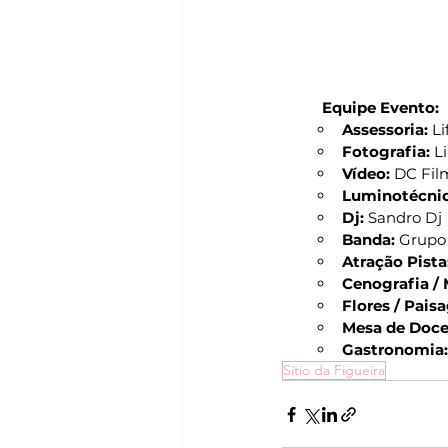
Equipe Evento:
Assessoria: 
Li
Fotografia:
 L
Vídeo: 
DC Fil
Luminotécnic
Dj:
 Sandro Dj
Banda: 
Grupo
Atração Pista
Cenografia / 
Flores / Pais
Mesa de Doce
Gastronomia:
Sítio da Figueira