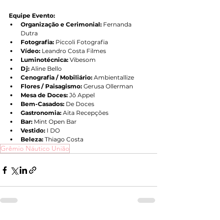
Equipe Evento:
Organização e Cerimonial:
 Fernanda 
Dutra
Fotografia:
 Piccoli Fotografia
Vídeo:
 Leandro Costa Filmes
Luminotécnica:
 Vibesom
Dj:
 Aline Bello
Cenografia / Mobiliário:
 Ambientallize
Flores / Paisagismo:
 Gerusa Ollerman
Mesa de Doces:
 Jô Appel
Bem-Casados:
 De Doces
Gastronomia:
 Aita Recepções
Bar:
 Mint Open Bar
Vestido:
 I DO
Beleza:
 Thiago Costa
Grêmio Náutico União