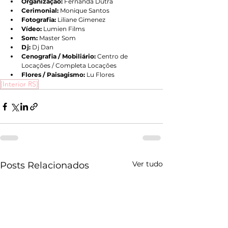
Organização:
 Fernanda Dutra
Cerimonial:
 Monique Santos
Fotografia:
 Liliane Gimenez
Vídeo:
 Lumien Films
Som: 
Master Som
Dj:
 Dj Dan
Cenografia / Mobiliário:
 Centro de 
Locações / Completa Locações
Flores / Paisagismo:
 Lu Flores
[Interior RS]
Ver tudo
Posts Relacionados