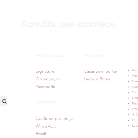
Acredita que acontece.
ASSESSORIAS
PROJETOS
LO
Ala
Signature
Casar Sem Surtar
o,
Alto
Organização
Laços e Rotas
Casa
Assessoria
Cas
Clu
Dou
CONTATO
Espa
Estâ
Grê
Confirme presença
Le B
WhatsApp
Leop
Email