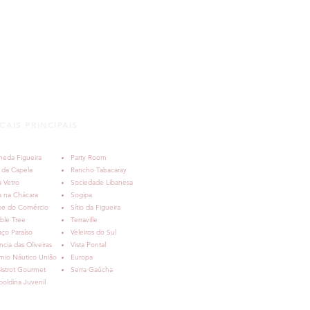
CAIS PRINCIPAIS
meda Figueira
Party Room
 da Capela
Rancho Tabacaray
 Vetro
Sociedade Libanesa
a na Chácara
Sogipa
be do Comércio
Sítio da Figueira
ble Tree
Terraville
ço Paraíso
Veleiros do Sul
ncia das Oliveiras
Vista Pontal
mio Náutico União
Europa
istrot Gourmet
Serra Gaúcha
oldina Juvenil